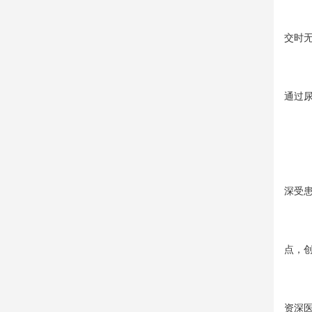
交时
通过
深受
点，创
资深