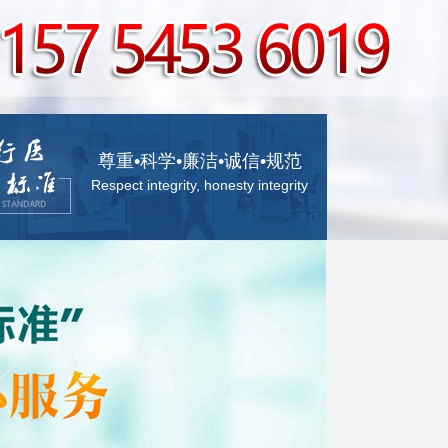
尊重•科学•廉洁•诚信•规范
Respect integrity, honesty integrity