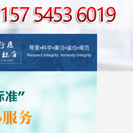
尊重•科学•廉洁•诚信•规范
Respect integrity, honesty integrity