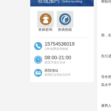
在线预约
帮助
Online booking
疾病咨询
疾病热线
用，
15754536019
24H免费咨询热线
先引
08:00-21:00
医院节假日无休
医院地址
阳明区光华街328号
导作
高水
康男