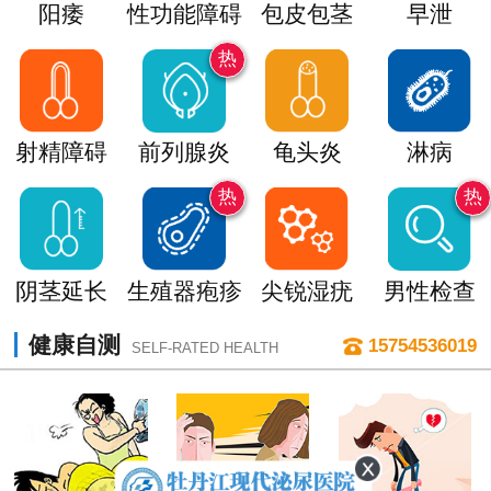
阳痿
性功能障碍
包皮包茎
早泄
热
射精障碍
前列腺炎
龟头炎
淋病
热
热
阴茎延长
生殖器疱疹
尖锐湿疣
男性检查
健康自测
15754536019
SELF-RATED HEALTH