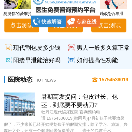
测测你的爱够持久吗
男性性功能障碍自测
测测你是否早泄
点击测试
点击测试
点击测试
现代割包皮多少钱
男人一般多久算正常
阳痿早泄能治好吗
如何提高性功能
医院动态
15754536019
HOT NEWS
暑期高发提问：包皮过长、包
茎，到底要不要动刀?
牡丹江现代泌尿医院[咨询预约电
话:15754536019(微同号)]7月初孩子就要放暑
假了，不少家长已经开始规划孩子的假期安排，除了学习、旅游、兴
趣班之外，还有一个健康问题值得关注——孩子的包皮手术。...