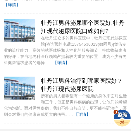
【详情】
牡丹江男科泌尿哪个医院好,牡丹
江现代泌尿医院口碑如何?
在牡丹江众多的男科医院中，牡丹江现代泌尿医
院[咨询预约电话:15754536019(微同号)]凭借专
业的诊疗能力、高效的就医体验和人性化的服务细节，持续收获患者
的好评，在当地男科医疗领域占据着较为重要的位置，成为不少有男
科健康需求患者的选择......
【详情】
牡丹江男科治疗到哪家医院好？
牡丹江现代泌尿医院
所有的男人都希望有一个健康的身体来面对生活
和工作，但正是男科疾病的出现，让他们的希望
化为泡影。面对男性疾病，我们不能自怨自艾，更不能拖延治疗，否
则会对我们的健康造成更大的伤害。...
【详情】